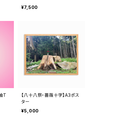
¥7,500
袖T
【八十八祭・薔薇十字】A3ポス
ター
¥5,000