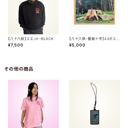
【八十八紋】スエット・BLACK
【八十八祭・薔薇十字】A3ポスタ
ー
¥7,500
¥5,000
その他の商品