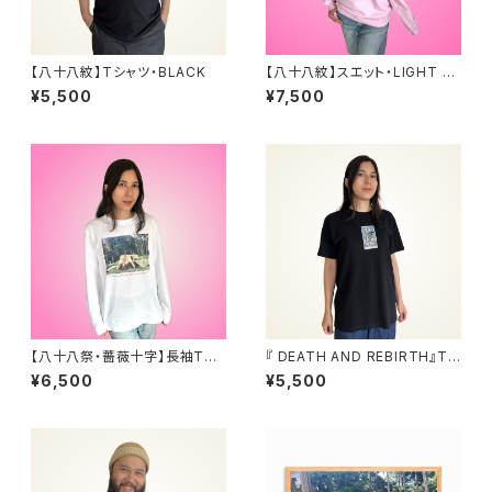
【八十八紋】Tシャツ・BLACK
【八十八紋】スエット・LIGHT PI
NK
¥5,500
¥7,500
【八十八祭・薔薇十字】長袖Tシ
『 DEATH AND REBIRTH』Tシ
ャツ
ャツ
¥6,500
¥5,500