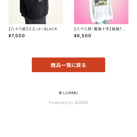
【八十八紋】スエット・BLACK
【八十八祭・薔薇十字】長袖Tシ
ャツ
¥7,500
¥6,500
商品一覧に戻る
© LUNMU
Powered by